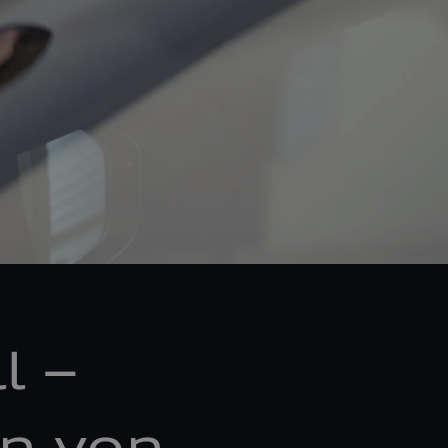
l –
n von