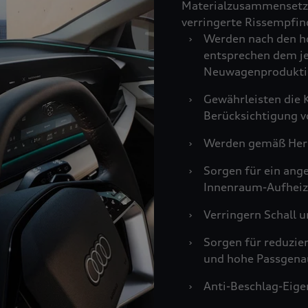
Materialzusammensetzu
verringerte Rissempfind
›
Werden nach den ho
entsprechen dem je
Neuwagenprodukti
›
Gewährleisten die K
Berücksichtigung v
›
Werden gemäß Hers
›
Sorgen für ein an
Innenraum-Aufheiz
›
Verringern Schall u
›
Sorgen für reduzie
und hohe Passgenau
›
Anti-Beschlag-Eigen